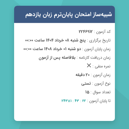
شبیه‌ساز امتحان پایان‌ترم زبان یازدهم
کد آزمون :
2246912
تاریخ برگزاری :
پنج شنبه 08 خرداد 1404 ساعت 00:00
زمان پایان آزمون :
دو شنبه 01 خرداد 1408 ساعت 00:00
زمان دریافت کارنامه :
بلافاصله پس از آزمون
clear
نمره منفی :
زمان آزمون :
20 دقیقه
نوع آزمون :
تستی
تعداد سوال :
15
تا پایان آزمون :
22 : 43 : 24381