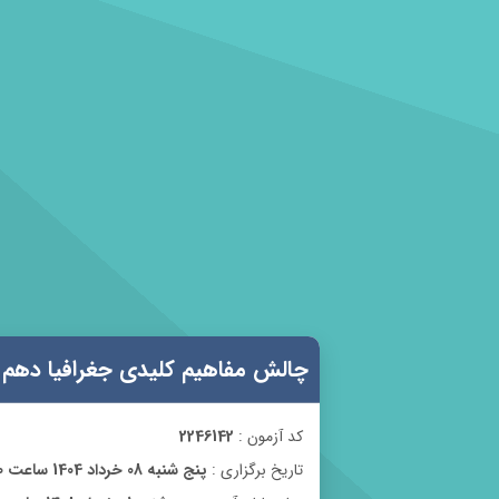
چالش مفاهیم کلیدی جغرافیا دهم
کد آزمون :
2246142
تاریخ برگزاری :
پنج شنبه 08 خرداد 1404 ساعت 00:00