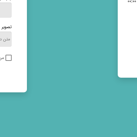
تصویر ا
من 